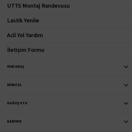
UTTS Montaj Randevusu
Lastik Yenile
Acil Yol Yardım
İletişim Formu
YENI ARAÇ
İKINCI EL
DOĞUŞ OTO
KARIYER