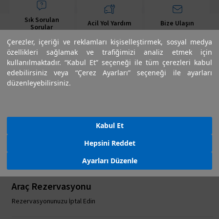
Sık Sorulan
Acil Yol Yardım
Bize Ulaşın
Sorular
Çerezler, içeriği ve reklamları kişiselleştirmek, sosyal medya
özellikleri sağlamak ve trafiğimizi analiz etmek için
kullanılmaktadır. “Kabul Et” seçeneği ile tüm çerezleri kabul
edebilirsiniz veya “Çerez Ayarları” seçeneği ile ayarları
düzenleyebilirsiniz.
Servis Randevusu
Servis Randevusu Oluşturun
Kabul Et
Randevunuzu Değiştirin
Hepsini Reddet
Randevunuzu İptal Edin
Ayarları Düzenle
Araç Rezervasyonu
Rezervasyonunuzu İptal Edin