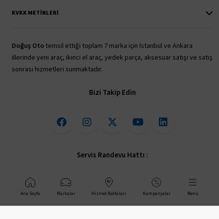
KVKK METINLERI
Doğuş Oto
temsil ettiği toplam 7 marka için İstanbul ve Ankara
illerinde yeni araç, ikinci el araç, yedek parça, aksesuar satışı ve satış
sonrası hizmetleri sunmaktadır.
Bizi Takip Edin
Servis Randevu Hattı :
444 40 05
Ana Sayfa
Markalar
Hizmet Noktaları
Kampanyalar
Menü