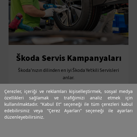
Škoda Servis Kampanyaları
Škoda'nızın dilinden en iyi Škoda Yetkili Servisleri
anlar.
Çerezler, içeriği ve reklamları kişiselleştirmek, sosyal medya
özellikleri sağlamak ve trafiğimizi analiz etmek için
KAMPANYA DETAYI
kullanılmaktadır. “Kabul Et” seçeneği ile tüm çerezleri kabul
edebilirsiniz veya “Çerez Ayarları” seçeneği ile ayarları
düzenleyebilirsiniz.