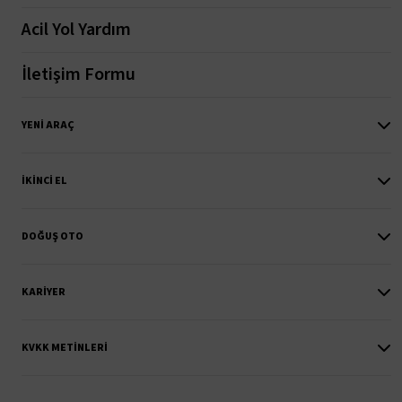
Acil Yol Yardım
İletişim Formu
YENI ARAÇ
İKINCI EL
DOĞUŞ OTO
KARIYER
KVKK METINLERI