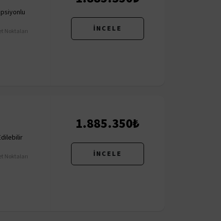
psiyonlu
İNCELE
t Noktaları
1.885.350₺
ilebilir
İNCELE
t Noktaları