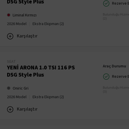
DSG Style Plus
Rezerve Ed
Bulunduğu Hizme
Liminal Kırmızı
(2)
|
2026 Model
Ekstra Ekipman (2)
Karşılaştır
SEAT
Araç Durumu
YENİ ARONA 1.0 TSI 116 PS
DSG Style Plus
Rezerve Ed
Bulunduğu Hizme
Oniric Gri
(3)
|
2026 Model
Ekstra Ekipman (2)
Karşılaştır