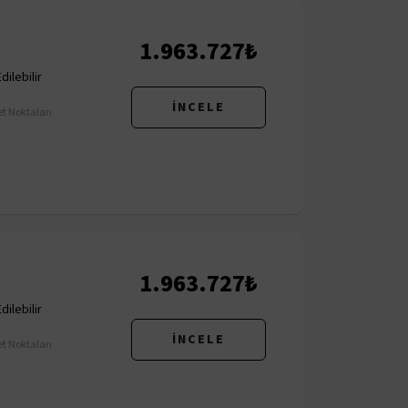
1.963.727₺
ilebilir
İNCELE
t Noktaları
1.963.727₺
ilebilir
İNCELE
t Noktaları