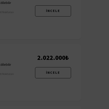
ilebilir
İNCELE
t Noktaları
2.022.000₺
ilebilir
İNCELE
t Noktaları