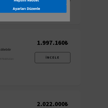
Hepsini Reddet
Ayarları Düzenle
1.997.160₺
ilebilir
İNCELE
t Noktaları
2.022.000₺