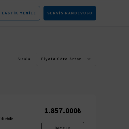
LASTIK YENILE
SERVIS RANDEVUSU
Sırala
Fiyata Göre Artan
1.857.000₺
ilebilir
İNCELE