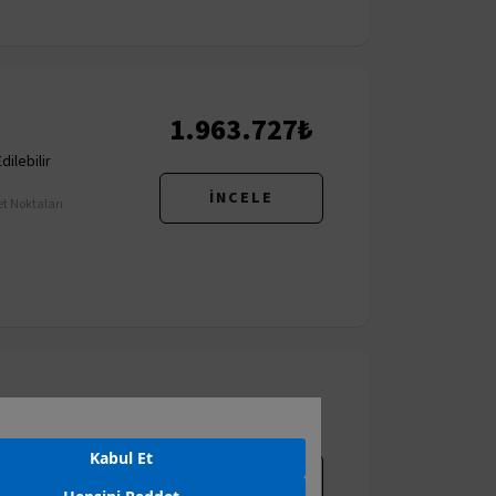
1.963.727₺
ilebilir
İNCELE
t Noktaları
1.997.160₺
ilebilir
Kabul Et
İNCELE
t Noktaları