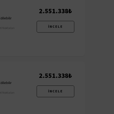
2.551.338₺
ilebilir
İNCELE
t Noktaları
2.551.338₺
ilebilir
İNCELE
t Noktaları