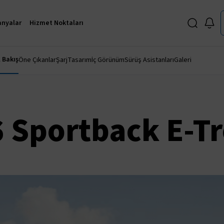
nyalar
Hizmet Noktaları
 Bakış
Öne Çıkanlar
Şarj
Tasarım
İç Görünüm
Sürüş Asistanları
Galeri
 Sportback E-T