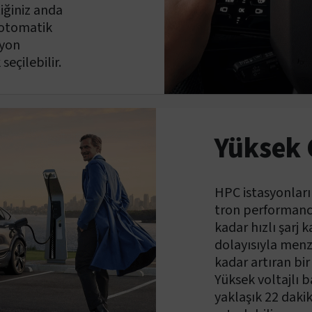
iğiniz anda
 otomatik
iyon
eçilebilir.
Yüksek 
HPC istasyonları
tron performance
kadar hızlı şarj k
dolayısıyla menz
kadar artıran bir 
Yüksek voltajlı 
yaklaşık 22 dak