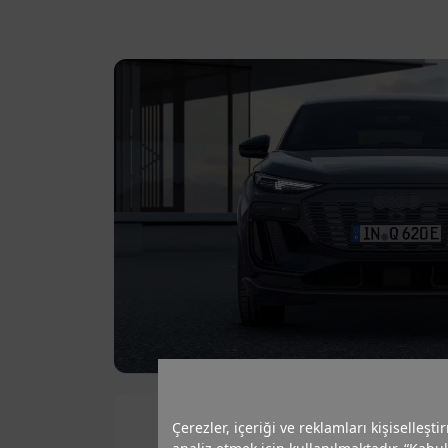
Çerezler, içeriği ve reklamları kişiselleşt