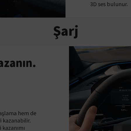
3D ses bulunur.
Şarj
kazanın.
vaşlama hem de
i kazanabilir.
ri kazanımı