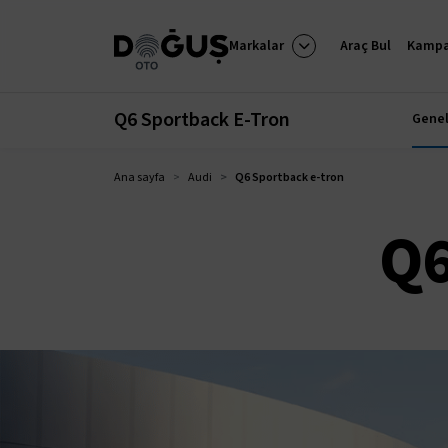
Markalar
Araç Bul
Kampa
Q6 Sportback E-Tron
Genel
Ana sayfa
Audi
Q6 Sportback e-tron
Q6