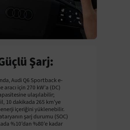
Güçlü Şarj:
nda, Audi Q6 Sportback e-
 aracı için 270 kW'a (DC)
apasitesine ulaşılabilir;
il, 10 dakikada 265 km'ye
enerji içeriğini yüklenebilir.
bataryanın şarj durumu (SOC)
ikada %10'dan %80'e kadar