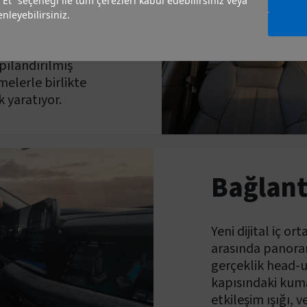
ım.
 Et” seçeneği ile tüm çerezleri kabul edebilirsiniz veya
nleyebilirsiniz.
ni bir iç ortam
apılandırılmış
melerle birlikte
k yaratıyor.
Bağlant
Yeni dijital iç o
arasında panoram
gerçeklik head-u
kapısındaki kum
etkileşim ışığı, 