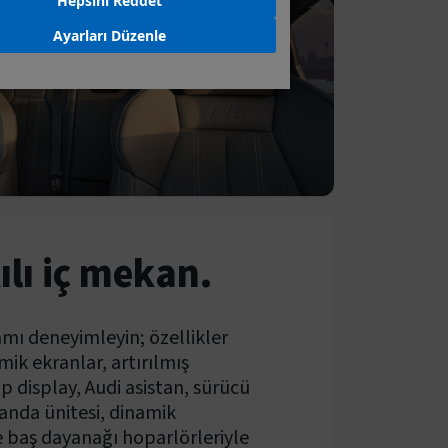
Hepsini Reddet
Ayarları Düzenle
ılı iç mekan.
rtamı deneyimleyin; özellikler
ik ekranlar, artırılmış
p display, Audi asistan, sürücü
anda ünitesi, dinamik
ve baş dayanağı hoparlörleriyle