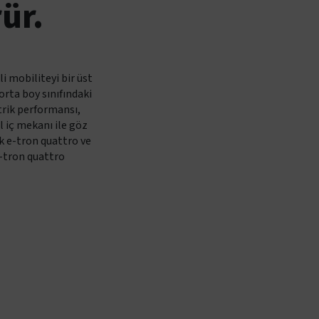
ür.
li mobiliteyi bir üst
orta boy sınıfındaki
trik performansı,
al iç mekanı ile göz
k e-tron quattro ve
-tron quattro