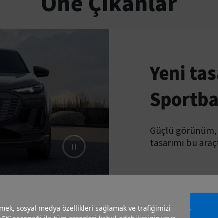
Öne Çıkanlar
Yeni ta
Sportba
Güçlü görünüm, s
tasarımı bu araçt
irmek, sosyal medya özellikleri sağlamak ve trafiğimizi