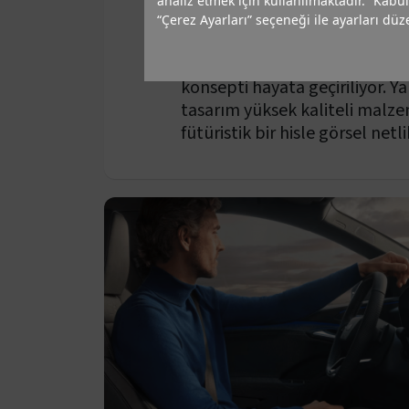
Öncü iç tasar
analiz etmek için kullanılmaktadır. “Kabul
“Çerez Ayarları” seçeneği ile ayarları düze
Audi Q6 e-tron ile tamamen ye
konsepti hayata geçiriliyor. Y
tasarım yüksek kaliteli malze
fütüristik bir hisle görsel netli