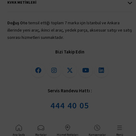
KVKK METINLERI
Doğuş Oto
temsil ettiği toplam 7 marka için İstanbul ve Ankara
illerinde yeni araç, ikinci el araç, yedek parça, aksesuar satışı ve satış
sonrası hizmetleri sunmaktadır.
Bizi Takip Edin
Servis Randevu Hattı :
444 40 05
© 2026 Doğuş Oto Pazarlama ve Tic. A.Ş
Ana Sayfa
Markalar
Hizmet Noktaları
Kampanyalar
Menü