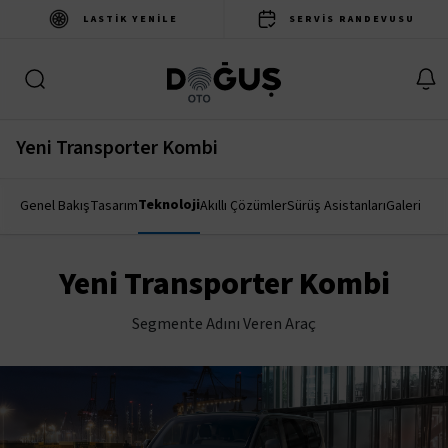
LASTIK YENILE
SERVIS RANDEVUSU
Yeni Transporter Kombi
Teknoloji
Genel Bakış
Tasarım
Akıllı Çözümler
Sürüş Asistanları
Galeri
Yeni Transporter Kombi
Segmente Adını Veren Araç