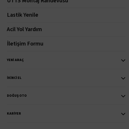
UTTS Montaj Randevusu
Lastik Yenile
Acil Yol Yardım
İletişim Formu
YENI ARAÇ
İKINCI EL
DOĞUŞ OTO
KARIYER