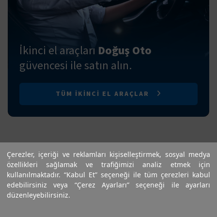
İkinci el araçları
Doğuş Oto
güvencesi ile satın alın.
TÜM IKINCI EL ARAÇLAR
Çerezler, içeriği ve reklamları kişiselleştirmek, sosyal medya
özellikleri sağlamak ve trafiğimizi analiz etmek için
kullanılmaktadır. “Kabul Et” seçeneği ile tüm çerezleri kabul
edebilirsiniz veya “Çerez Ayarları” seçeneği ile ayarları
düzenleyebilirsiniz.
Sık Sorulan