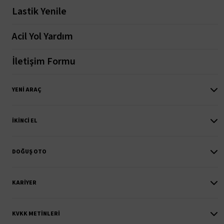
Lastik Yenile
Acil Yol Yardım
İletişim Formu
YENI ARAÇ
İKINCI EL
DOĞUŞ OTO
KARIYER
KVKK METINLERI