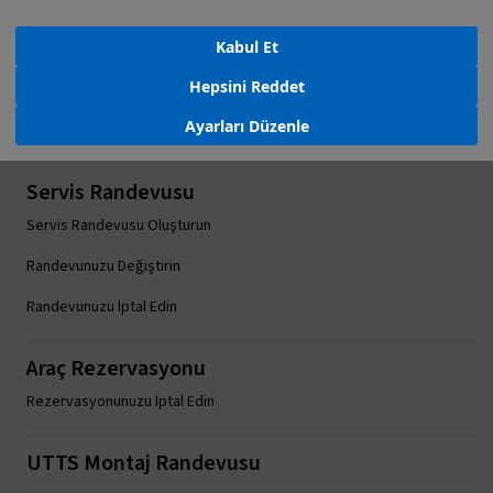
Acil Yol Yardım
Bize Ulaşın
Sorular
Kabul Et
Hepsini Reddet
Ayarları Düzenle
Servis Randevusu
Servis Randevusu Oluşturun
Randevunuzu Değiştirin
Randevunuzu İptal Edin
Araç Rezervasyonu
Rezervasyonunuzu İptal Edin
UTTS Montaj Randevusu