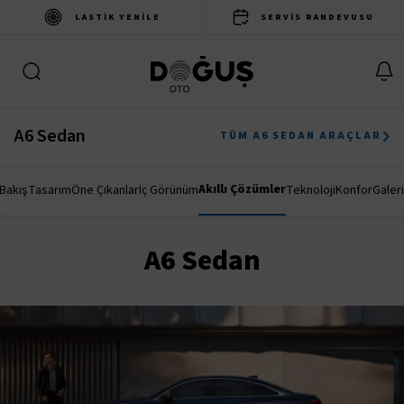
LASTIK YENILE
SERVIS RANDEVUSU
A6 Sedan
TÜM A6 SEDAN ARAÇLAR
Akıllı Çözümler
Bakış
Tasarım
Öne Çıkanlar
İç Görünüm
Teknoloji
Konfor
Galeri
A6 Sedan