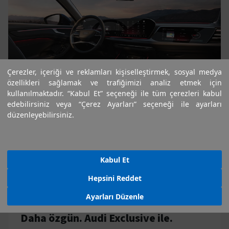
Çerezler, içeriği ve reklamları kişiselleştirmek, sosyal medya
özellikleri sağlamak ve trafiğimizi analiz etmek için
kullanılmaktadır. “Kabul Et” seçeneği ile tüm çerezleri kabul
edebilirsiniz veya “Çerez Ayarları” seçeneği ile ayarları
düzenleyebilirsiniz.
Kabul Et
Hepsini Reddet
Ayarları Düzenle
Daha özgün. Audi Exclusive ile.