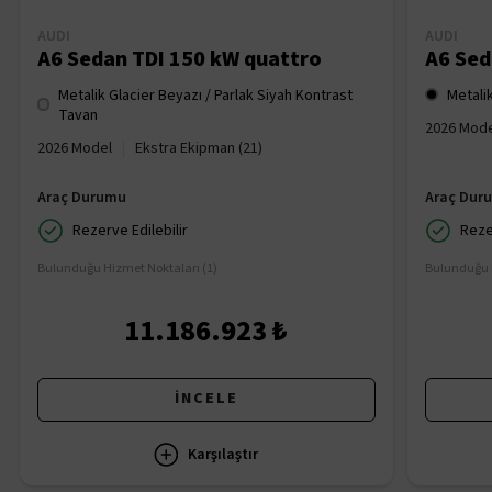
AUDI
AUDI
A6 Sedan TDI 150 kW quattro
A6 Sed
Metalik Glacier Beyazı / Parlak Siyah Kontrast
Metali
Tavan
2026 Mod
|
2026 Model
Ekstra Ekipman (21)
Araç Durumu
Araç Dur
Rezerve Edilebilir
Reze
Bulunduğu Hizmet Noktaları (1)
Bulunduğu H
11.186.923 ₺
İNCELE
Karşılaştır