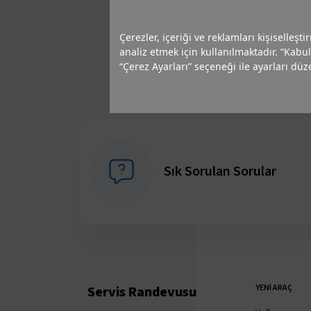
Çerezler, içeriği ve reklamları kişiselleşt
analiz etmek için kullanılmaktadır. “Kabul
“Çerez Ayarları” seçeneği ile ayarları düze
Sık Sorulan Sorular
YENI ARAÇ
Servis Randevusu