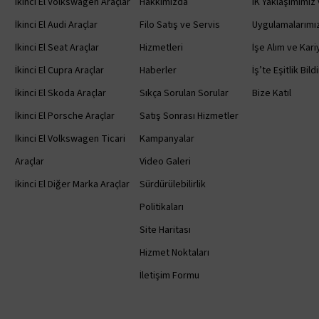
İkinci El Volkswagen Araçlar
Hakkımızda
İK Yaklaşımımız 
İkinci El Audi Araçlar
Filo Satış ve Servis
Uygulamalarımı
İkinci El Seat Araçlar
Hizmetleri
İşe Alım ve Kariy
İkinci El Cupra Araçlar
Haberler
İş’te Eşitlik Bild
İkinci El Skoda Araçlar
Sıkça Sorulan Sorular
Bize Katıl
İkinci El Porsche Araçlar
Satış Sonrası Hizmetler
İkinci El Volkswagen Ticari
Kampanyalar
Araçlar
Video Galeri
İkinci El Diğer Marka Araçlar
Sürdürülebilirlik
Politikaları
Site Haritası
Hizmet Noktaları
İletişim Formu