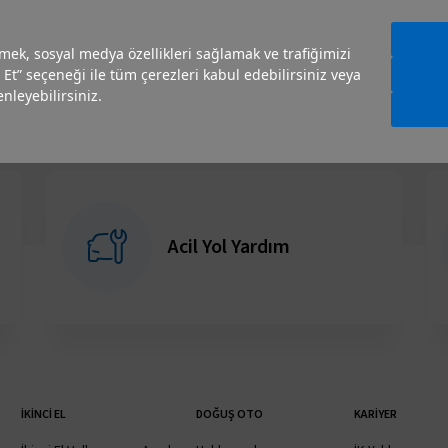
TÜM IKI
irmek, sosyal medya özellikleri sağlamak ve trafiğimizi
 Et” seçeneği ile tüm çerezleri kabul edebilirsiniz veya
nleyebilirsiniz.
Acil Yol Yardım
İKINCI EL
DOĞUŞ OTO
KARIYER