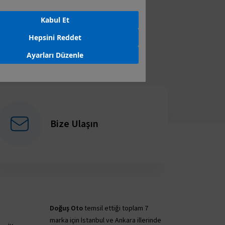
Kabul Et
NCI EL ARAÇLAR
Hepsini Reddet
Ayarları Düzenle
Bize Ulaşın
Doğuş Oto
temsil ettiği toplam 7
marka için İstanbul ve Ankara illerinde