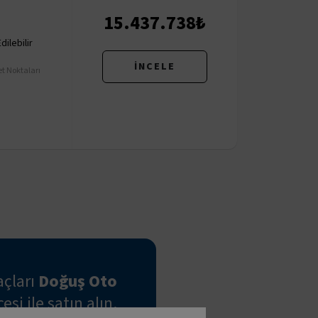
15.437.738₺
ilebilir
İNCELE
t Noktaları
açları
Doğuş Oto
si ile satın alın.