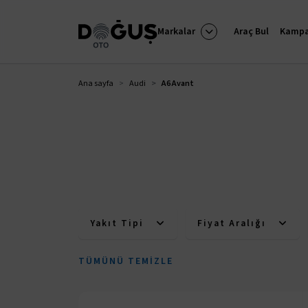
Markalar
Araç Bul
Kampa
Ana sayfa
Audi
A6 Avant
Yakıt Tipi
Fiyat Aralığı
TÜMÜNÜ TEMIZLE