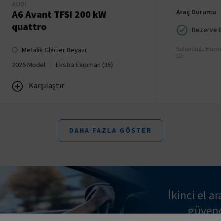
AUDI
Araç Durumu
A6 Avant TFSI 200 kW
quattro
Rezerve Ed
Bulunduğu Hizme
Metalik Glacier Beyazı
(1)
|
2026 Model
Ekstra Ekipman (35)
Karşılaştır
DAHA FAZLA GÖSTER
İkinci el ar
güvence