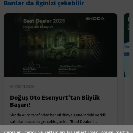
Bunlar da ilginizi çekebilir
HAZIRAN 2026
M
Doğuş Oto Esenyurt'tan Büyük
Š
Başarı!
D
C
Škoda Auto tarafından her yıl dünya genelindeki yetkili
t
satıcılar arasında gerçekleştirilen "Best Dealer"
e
sonuçlandı. Müşteri memnuniyeti, satış performansı ve
Çerezler, içeriği ve reklamları kişiselleştirmek, sosyal medya