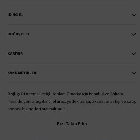
İKINCI EL
DOĞUŞ OTO
KARIYER
KVKK METINLERI
Doğuş Oto
temsil ettiği toplam 7 marka için İstanbul ve Ankara
illerinde yeni araç, ikinci el araç, yedek parça, aksesuar satışı ve satış
sonrası hizmetleri sunmaktadır.
Bizi Takip Edin