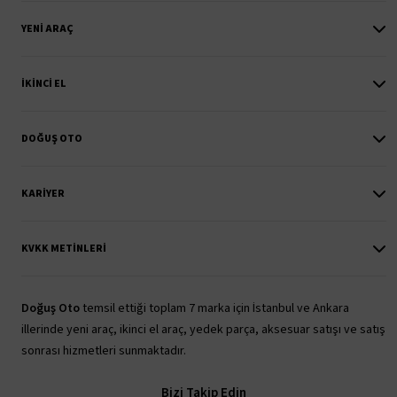
YENI ARAÇ
İKINCI EL
DOĞUŞ OTO
KARIYER
KVKK METINLERI
Doğuş Oto
temsil ettiği toplam 7 marka için İstanbul ve Ankara
illerinde yeni araç, ikinci el araç, yedek parça, aksesuar satışı ve satış
sonrası hizmetleri sunmaktadır.
Bizi Takip Edin