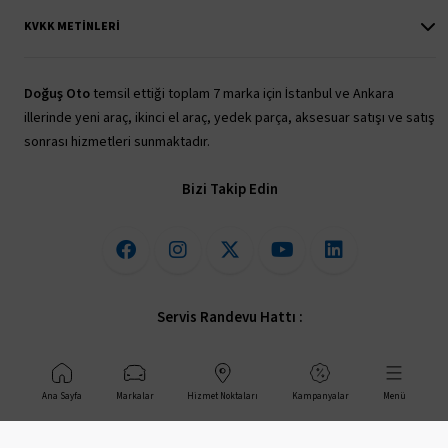
KVKK METINLERI
Doğuş Oto
temsil ettiği toplam 7 marka için İstanbul ve Ankara
illerinde yeni araç, ikinci el araç, yedek parça, aksesuar satışı ve satış
sonrası hizmetleri sunmaktadır.
Bizi Takip Edin
Servis Randevu Hattı :
444 40 05
Ana Sayfa
Markalar
Hizmet Noktaları
Kampanyalar
Menü