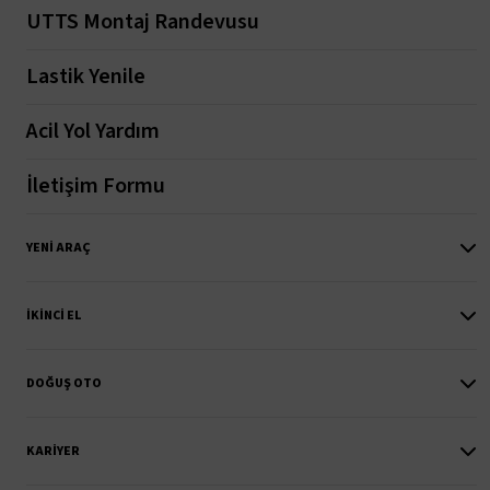
UTTS Montaj Randevusu
Lastik Yenile
Acil Yol Yardım
İletişim Formu
YENI ARAÇ
İKINCI EL
DOĞUŞ OTO
KARIYER