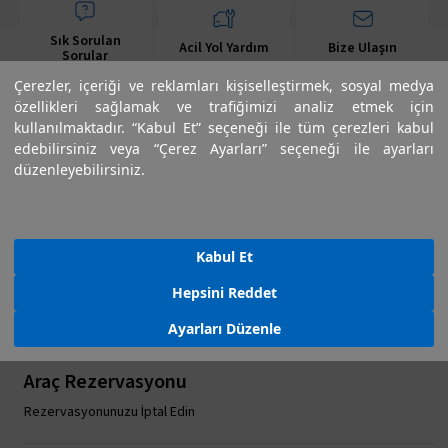
Sık Sorulan
Acil Yol Yardım
Bize Ulaşın
Sorular
Çerezler, içeriği ve reklamları kişiselleştirmek, sosyal medya
özellikleri sağlamak ve trafiğimizi analiz etmek için
kullanılmaktadır. “Kabul Et” seçeneği ile tüm çerezleri kabul
edebilirsiniz veya “Çerez Ayarları” seçeneği ile ayarları
düzenleyebilirsiniz.
Servis Randevusu
Servis Randevusu Oluşturun
Kabul Et
Randevunuzu Değiştirin
Hepsini Reddet
Randevunuzu İptal Edin
Ayarları Düzenle
Araç Rezervasyonu
Rezervasyonunuzu İptal Edin