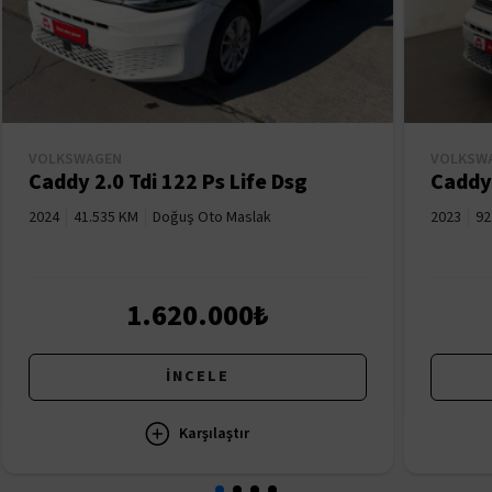
VOLKSWAGEN
VOLKSW
Caddy 2.0 Tdi 122 Ps Life Dsg
Caddy 
2024
41.535 KM
Doğuş Oto Maslak
2023
92
1.620.000₺
İNCELE
Karşılaştır