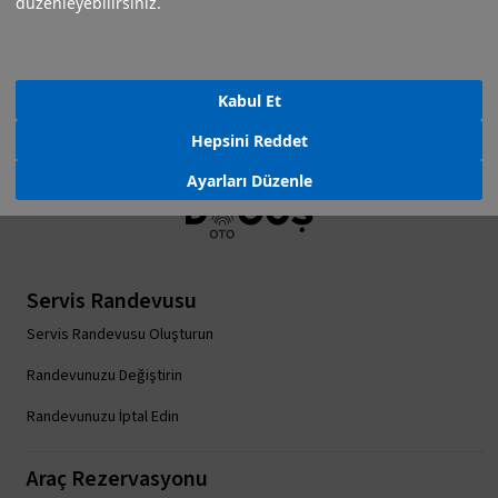
düzenleyebilirsiniz.
Sık Sorulan
Kabul Et
Acil Yol Yardım
Bize Ulaşın
Sorular
Hepsini Reddet
Ayarları Düzenle
Servis Randevusu
Servis Randevusu Oluşturun
Randevunuzu Değiştirin
Randevunuzu İptal Edin
Araç Rezervasyonu