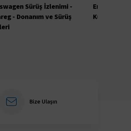
swagen Sürüş İzlenimi -
Entegre Çoc
reg - Donanım ve Sürüş
Kurulması
leri
Bize Ulaşın