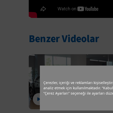
Benzer Videolar
Çerezler, içeriği ve reklamları kişiselleşt
analiz etmek için kullanılmaktadır. “Kabul
“Çerez Ayarları” seçeneği ile ayarları düze