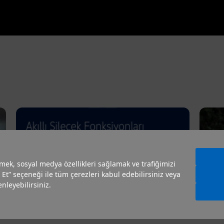
irmek, sosyal medya özellikleri sağlamak ve trafiğimizi
 Et” seçeneği ile tüm çerezleri kabul edebilirsiniz veya
nleyebilirsiniz.