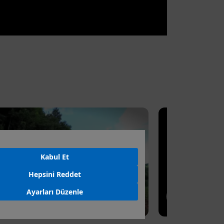
Kabul Et
Hepsini Reddet
Ayarları Düzenle