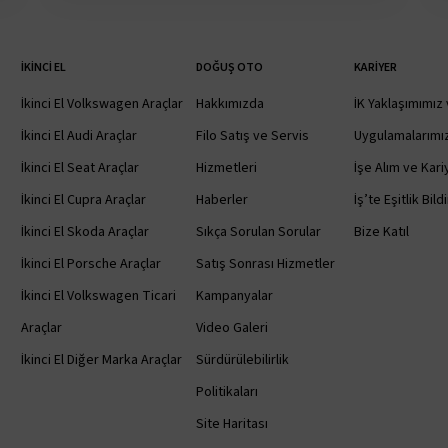
İKINCI EL
DOĞUŞ OTO
KARIYER
İkinci El Volkswagen Araçlar
Hakkımızda
İK Yaklaşımımız 
İkinci El Audi Araçlar
Filo Satış ve Servis
Uygulamalarımı
İkinci El Seat Araçlar
Hizmetleri
İşe Alım ve Kariy
İkinci El Cupra Araçlar
Haberler
İş’te Eşitlik Bild
İkinci El Skoda Araçlar
Sıkça Sorulan Sorular
Bize Katıl
İkinci El Porsche Araçlar
Satış Sonrası Hizmetler
İkinci El Volkswagen Ticari
Kampanyalar
Araçlar
Video Galeri
İkinci El Diğer Marka Araçlar
Sürdürülebilirlik
Politikaları
Site Haritası