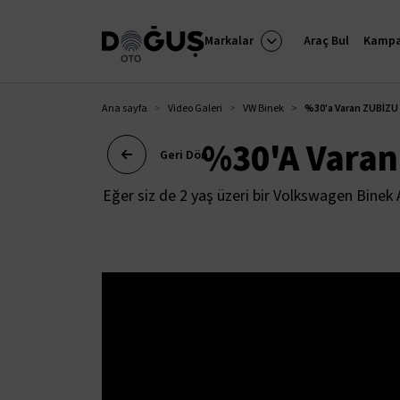
Markalar
Araç Bul
Kampa
Ana sayfa
Video Galeri
VW Binek
%30'a Varan ZUBİZU
%30'a Varan
Geri Dön
Eğer siz de 2 yaş üzeri bir Volkswagen Binek