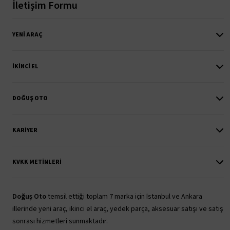
İletişim Formu
YENI ARAÇ
İKINCI EL
DOĞUŞ OTO
KARIYER
KVKK METINLERI
Doğuş Oto
temsil ettiği toplam 7 marka için İstanbul ve Ankara
illerinde yeni araç, ikinci el araç, yedek parça, aksesuar satışı ve satış
sonrası hizmetleri sunmaktadır.