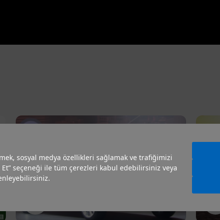
irmek, sosyal medya özellikleri sağlamak ve trafiğimizi
 Et” seçeneği ile tüm çerezleri kabul edebilirsiniz veya
nleyebilirsiniz.