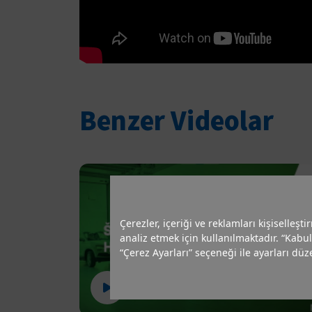
Benzer Videolar
Çerezler, içeriği ve reklamları kişiselleşt
analiz etmek için kullanılmaktadır. “Kabul
“Çerez Ayarları” seçeneği ile ayarları düze