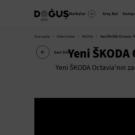
Markalar
Araç Bul
Kampa
Ana sayfa
Video Galeri
SKODA
Yeni ŠKODA Octavia T
Yeni ŠKODA 
Geri Dön
Yeni ŠKODA Octavia'nın zar