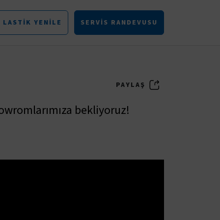
LASTIK YENILE
SERVIS RANDEVUSU
PAYLAŞ
hoowromlarımıza bekliyoruz!