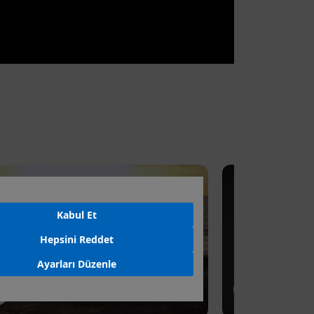
Kabul Et
Hepsini Reddet
Ayarları Düzenle