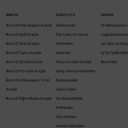
İKINCI EL
DOĞUŞ OTO
KARIYER
İkinci El Volkswagen Araçlar
Hakkımızda
İK Yaklaşımımız 
İkinci El Audi Araçlar
Filo Satış ve Servis
Uygulamalarımı
İkinci El Seat Araçlar
Hizmetleri
İşe Alım ve Kariy
İkinci El Cupra Araçlar
Haberler
İş’te Eşitlik Bild
İkinci El Skoda Araçlar
Sıkça Sorulan Sorular
Bize Katıl
İkinci El Porsche Araçlar
Satış Sonrası Hizmetler
İkinci El Volkswagen Ticari
Kampanyalar
Araçlar
Video Galeri
İkinci El Diğer Marka Araçlar
Sürdürülebilirlik
Politikaları
Site Haritası
Hizmet Noktaları