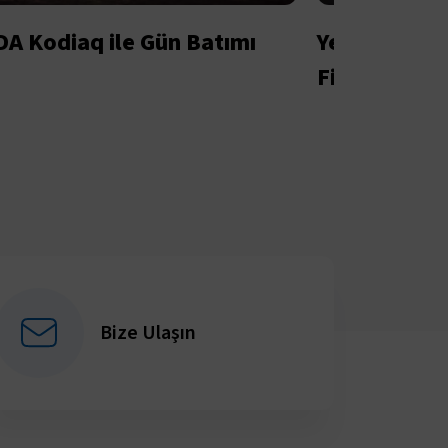
A Kodiaq ile Gün Batımı
Yeni ŠKODA 
Filmi
Bize Ulaşın