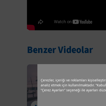
Benzer Videolar
Çerezler, içeriği ve reklamları kişiselleşt
analiz etmek için kullanılmaktadır. “Kabul
“Çerez Ayarları” seçeneği ile ayarları düze