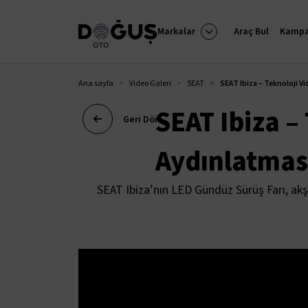
Markalar
Araç Bul
Kampa
Ana sayfa
Video Galeri
SEAT
SEAT Ibiza – Teknoloji V
SEAT Ibiza –
Geri Dön
Aydınlatmas
SEAT Ibiza’nın LED Gündüz Sürüş Farı, akşa