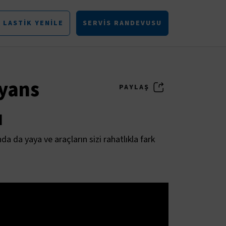
LASTIK YENILE
SERVIS RANDEVUSU
iyans
PAYLAŞ
ı
a da yaya ve araçların sizi rahatlıkla fark