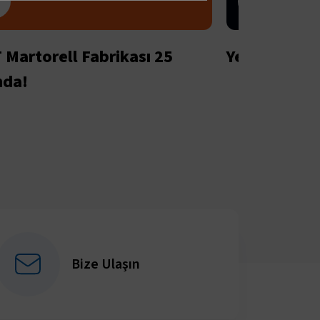
 Martorell Fabrikası 25
Yeni SEAT Ar
nda!
Bize Ulaşın