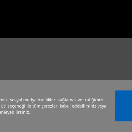
irmek, sosyal medya özellikleri sağlamak ve trafiğimizi
 Et” seçeneği ile tüm çerezleri kabul edebilirsiniz veya
nleyebilirsiniz.