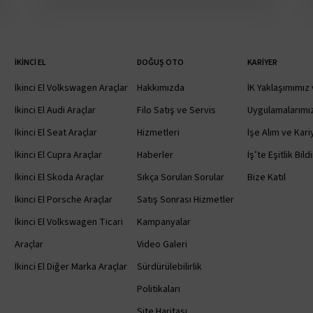
İKINCI EL
DOĞUŞ OTO
KARIYER
İkinci El Volkswagen Araçlar
Hakkımızda
İK Yaklaşımımız 
İkinci El Audi Araçlar
Filo Satış ve Servis
Uygulamalarımı
İkinci El Seat Araçlar
Hizmetleri
İşe Alım ve Kariy
İkinci El Cupra Araçlar
Haberler
İş’te Eşitlik Bild
İkinci El Skoda Araçlar
Sıkça Sorulan Sorular
Bize Katıl
İkinci El Porsche Araçlar
Satış Sonrası Hizmetler
İkinci El Volkswagen Ticari
Kampanyalar
Araçlar
Video Galeri
İkinci El Diğer Marka Araçlar
Sürdürülebilirlik
Politikaları
Site Haritası