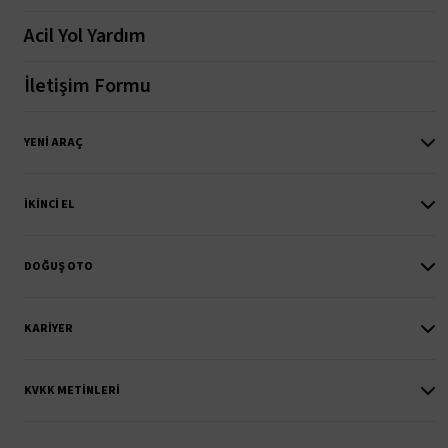
Acil Yol Yardım
İletişim Formu
YENI ARAÇ
İKINCI EL
DOĞUŞ OTO
KARIYER
KVKK METINLERI