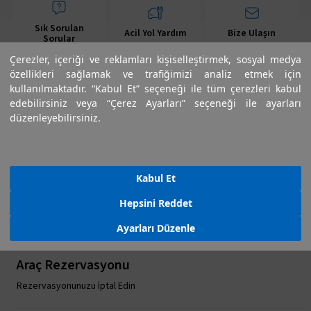
Sık Sorulan
Acil Yol Yardım
Bize Ulaşın
Sorular
Çerezler, içeriği ve reklamları kişiselleştirmek, sosyal medya
özellikleri sağlamak ve trafiğimizi analiz etmek için
kullanılmaktadır. “Kabul Et” seçeneği ile tüm çerezleri kabul
edebilirsiniz veya “Çerez Ayarları” seçeneği ile ayarları
düzenleyebilirsiniz.
Servis Randevusu
Servis Randevusu Oluşturun
Kabul Et
Randevunuzu Değiştirin
Hepsini Reddet
Randevunuzu İptal Edin
Ayarları Düzenle
Araç Rezervasyonu
Rezervasyonunuzu İptal Edin