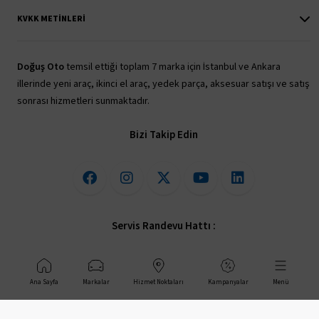
KVKK METINLERI
Doğuş Oto
temsil ettiği toplam 7 marka için İstanbul ve Ankara
illerinde yeni araç, ikinci el araç, yedek parça, aksesuar satışı ve satış
sonrası hizmetleri sunmaktadır.
Bizi Takip Edin
Servis Randevu Hattı :
444 40 05
Ana Sayfa
Markalar
Hizmet Noktaları
Kampanyalar
Menü