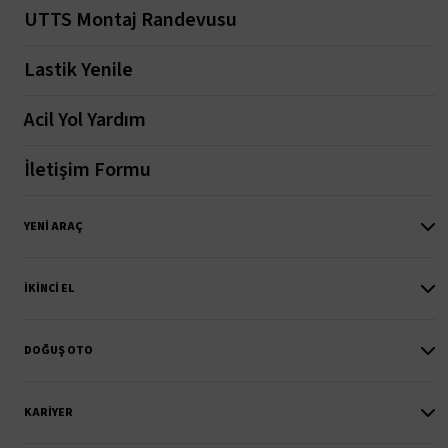
UTTS Montaj Randevusu
Lastik Yenile
Acil Yol Yardım
İletişim Formu
YENI ARAÇ
İKINCI EL
DOĞUŞ OTO
KARIYER