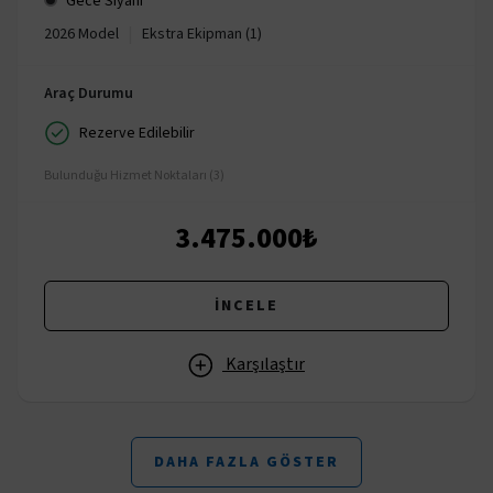
Gece Siyahı
|
2026 Model
Ekstra Ekipman (1)
Araç Durumu
Rezerve Edilebilir
Bulunduğu Hizmet Noktaları (3)
3.475.000₺
İNCELE
Karşılaştır
DAHA FAZLA GÖSTER