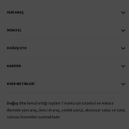
YENI ARAÇ
İKINCI EL
DOĞUŞ OTO
KARIYER
KVKK METINLERI
Doğuş Oto
temsil ettiği toplam 7 marka için İstanbul ve Ankara
illerinde yeni araç, ikinci el araç, yedek parça, aksesuar satışı ve satış
sonrası hizmetleri sunmaktadır.