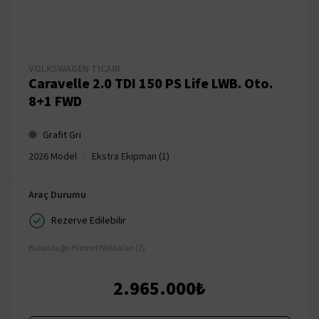
VOLKSWAGEN TICARI
Caravelle 2.0 TDI 150 PS Life LWB. Oto.
8+1 FWD
Grafit Gri
|
2026 Model
Ekstra Ekipman (1)
Araç Durumu
Rezerve Edilebilir
Bulunduğu Hizmet Noktaları (2)
2.965.000₺