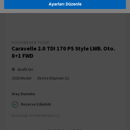
Ayarları Düzenle
VOLKSWAGEN TICARI
Caravelle 2.0 TDI 170 PS Style LWB. Oto.
8+1 FWD
Grafit Gri
|
2026 Model
Ekstra Ekipman (1)
Araç Durumu
Rezerve Edilebilir
Bulunduğu Hizmet Noktaları (1)