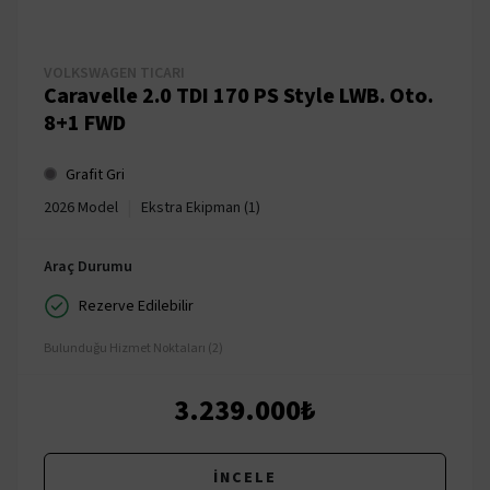
VOLKSWAGEN TICARI
Caravelle 2.0 TDI 170 PS Style LWB. Oto.
8+1 FWD
Grafit Gri
|
2026 Model
Ekstra Ekipman (1)
Araç Durumu
Rezerve Edilebilir
Bulunduğu Hizmet Noktaları (2)
3.239.000₺
İNCELE