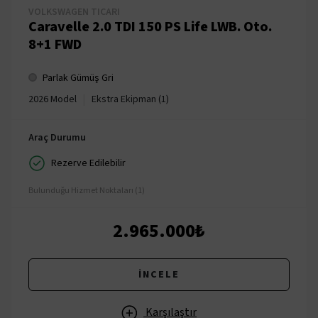
VOLKSWAGEN TICARI
Caravelle 2.0 TDI 150 PS Life LWB. Oto.
8+1 FWD
Parlak Gümüş Gri
|
2026 Model
Ekstra Ekipman (1)
Araç Durumu
Rezerve Edilebilir
Bulunduğu Hizmet Noktaları (1)
2.965.000₺
İNCELE
Karşılaştır