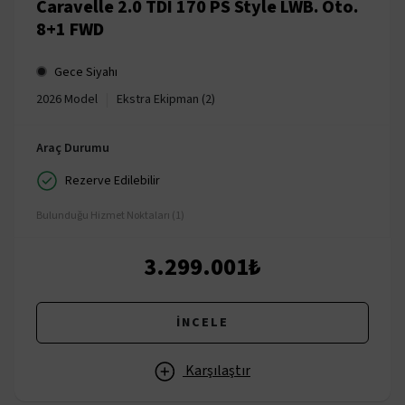
Caravelle 2.0 TDI 170 PS Style LWB. Oto.
8+1 FWD
Gece Siyahı
|
2026 Model
Ekstra Ekipman (2)
Araç Durumu
Rezerve Edilebilir
Bulunduğu Hizmet Noktaları (1)
3.299.001₺
İNCELE
Karşılaştır