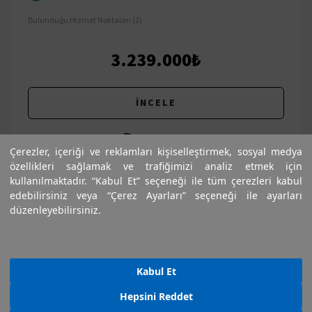
Bulunduğu Hizmet Noktaları (2)
3.239.000₺
İNCELE
Karşılaştır
Çerezler, içeriği ve reklamları kişiselleştirmek, sosyal medya
özellikleri sağlamak ve trafiğimizi analiz etmek için
kullanılmaktadır. “Kabul Et” seçeneği ile tüm çerezleri kabul
edebilirsiniz veya “Çerez Ayarları” seçeneği ile ayarları
düzenleyebilirsiniz.
Kabul Et
Hepsini Reddet