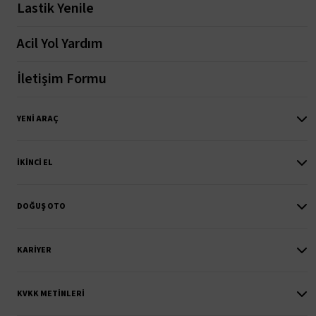
Lastik Yenile
Acil Yol Yardım
İletişim Formu
YENI ARAÇ
İKINCI EL
DOĞUŞ OTO
KARIYER
KVKK METINLERI