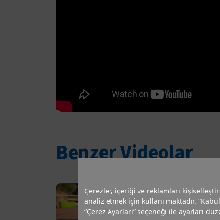
Benzer Videolar
Çerezler, içeriği ve reklamları kişiselleşt
analiz etmek için kullanılmaktadır. “Kabul
“Çerez Ayarları” seçeneği ile ayarları düze