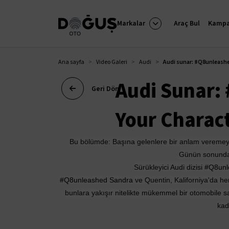
Markalar
Araç Bul
Kampa
Ana sayfa
Video Galeri
Audi
Audi sunar: #Q8unleashe
Audi Sunar:
Geri Dön
Your Charac
Bu bölümde: Başına gelenlere bir anlam veremeyen
Günün sonunda
Sürükleyici Audi dizisi 
#Q8unl
#Q8unleashed Sandra
 ve Quentin, Kaliforniya'da he
bunlara yakışır nitelikte mükemmel bir otomobile sah
kad