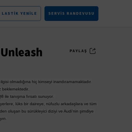
LASTIK YENILE
SERVIS RANDEVUSU
“Unleash
PAYLAŞ
ilgisi olmadığına hiç kimseyi inandıramamaktadır.
z beklemektedir.
Q8
 ile tanışma fırsatı sunuyor. 
yerlere, lüks bir daireye, nüfuzlu arkadaşlara ve tüm 
en oluşan bu sürükleyici diziyi ve Audi'nin şimdiye 
yın.