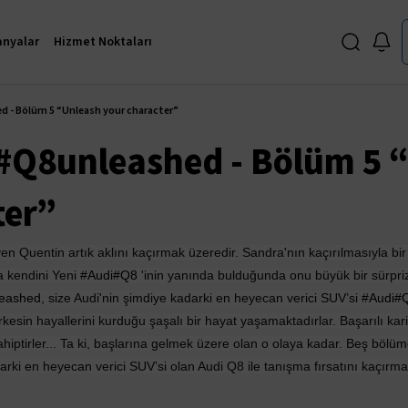
nyalar
Hizmet Noktaları
d - Bölüm 5 “Unleash your character”
 #Q8unleashed - Bölüm 5 
ter”
 Quentin artık aklını kaçırmak üzeredir. Sandra'nın kaçırılmasıyla bir 
 kendini Yeni
#Audi
#Q8
 'inin yanında bulduğunda onu büyük bir sürpri
eashed
, size Audi'nin şimdiye kadarki en heyecan verici SUV’si 
#Audi
#
rkesin hayallerini kurduğu şaşalı bir hayat yaşamaktadırlar. Başarılı kari
iptirler... Ta ki, başlarına gelmek üzere olan o olaya kadar. Beş bölümd
arki en heyecan verici SUV’si olan Audi Q8 ile tanışma fırsatını kaçırma