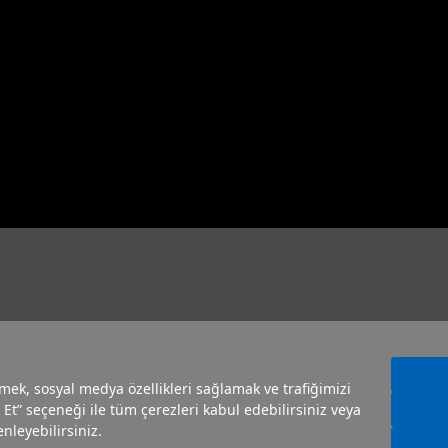
irmek, sosyal medya özellikleri sağlamak ve trafiğimizi
 Et” seçeneği ile tüm çerezleri kabul edebilirsiniz veya
nleyebilirsiniz.