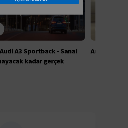
 Audi A3 Sportback - Sanal
Audi Q2 #un
ayacak kadar gerçek