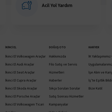
Acil Yol Yardım
İKINCI EL
DOĞUŞ OTO
KARIYER
İkinci El Volkswagen Araçlar
Hakkımızda
İK Yaklaşımımız 
İkinci El Audi Araçlar
Filo Satış ve Servis
Uygulamalarımı
İkinci El Seat Araçlar
Hizmetleri
İşe Alım ve Kariy
İkinci El Cupra Araçlar
Haberler
İş’te Eşitlik Bild
İkinci El Skoda Araçlar
Sıkça Sorulan Sorular
Bize Katıl
İkinci El Porsche Araçlar
Satış Sonrası Hizmetler
İkinci El Volkswagen Ticari
Kampanyalar