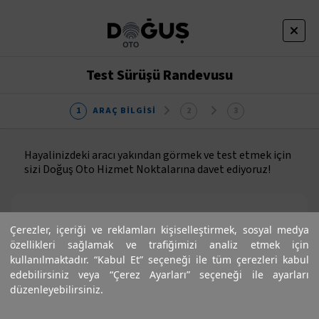
Test Sürüşü Randevusu
ARAÇ BILGISI
Hayalinizdeki aracı yakından görmek ve test etmek için
sizi Doğuş Oto Hizmet Noktalarına davet ediyoruz!
Çerezler, içeriği ve reklamları kişiselleştirmek, sosyal medya
özellikleri sağlamak ve trafiğimizi analiz etmek için
kullanılmaktadır. “Kabul Et” seçeneği ile tüm çerezleri kabul
edebilirsiniz veya “Çerez Ayarları” seçeneği ile ayarları
düzenleyebilirsiniz.