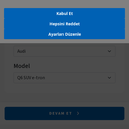
Kabul Et
Hepsini Reddet
Ayarları Düzenle
Marka
Model
DEVAM ET