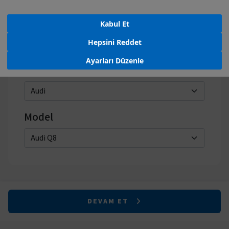
Kabul Et
Hepsini Reddet
Ayarları Düzenle
Marka
Model
DEVAM ET