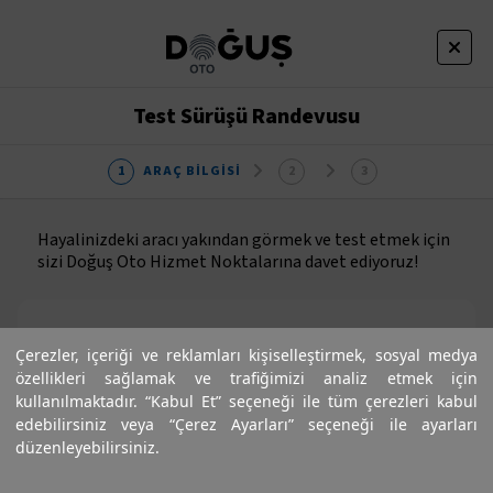
Test Sürüşü Randevusu
ARAÇ BILGISI
Hayalinizdeki aracı yakından görmek ve test etmek için
sizi Doğuş Oto Hizmet Noktalarına davet ediyoruz!
Çerezler, içeriği ve reklamları kişiselleştirmek, sosyal medya
özellikleri sağlamak ve trafiğimizi analiz etmek için
kullanılmaktadır. “Kabul Et” seçeneği ile tüm çerezleri kabul
edebilirsiniz veya “Çerez Ayarları” seçeneği ile ayarları
düzenleyebilirsiniz.